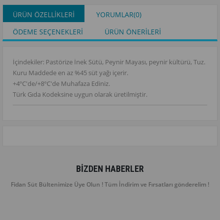
ÜRÜN ÖZELLIKLERI
YORUMLAR
(0)
ÖDEME SEÇENEKLERI
ÜRÜN ÖNERILERI
İçindekiler: Pastörize İnek Sütü, Peynir Mayası, peynir kültürü, Tuz.
Kuru Maddede en az %45 süt yağı içerir.
+4ºC'de/+8ºC'de Muhafaza Ediniz.
Türk Gıda Kodeksine uygun olarak üretilmiştir.
BIZDEN HABERLER
Fidan Süt Bültenimize Üye Olun ! Tüm İndirim ve Fırsatları gönderelim !