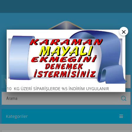
×
Sepetim
0
Ürün
10 KG ÜZERİ SİPARİŞLERDE %5 İNDİRİM UYGULANIR
Kategoriler