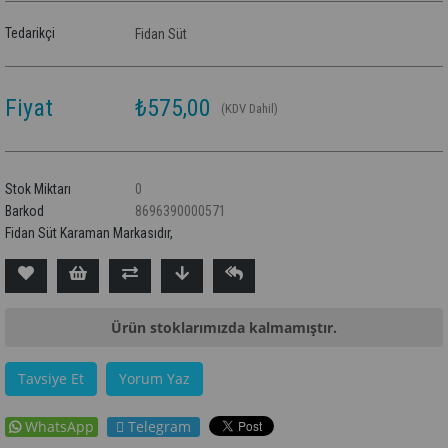
Tedarikçi
Fidan Süt
Fiyat
₺575,00
(KDV Dahil)
Stok Miktarı
0
Barkod
8696390000571
Fidan Süt Karaman Markasıdır,
Ürün stoklarımızda kalmamıştır.
Tavsiye Et
Yorum Yaz
WhatsApp
Telegram