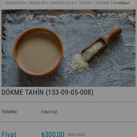
ANASAYFA
>
ÜRÜNLER
>
KAHVALTILIK
>
TAHIN
>
DÖKME TAHİN
DÖKME TAHİN
(153-09-05-008)
Tedarikçi
Fidan Süt
Fiyat
₺300,00
(KDV Dahil)