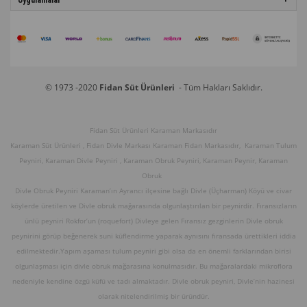
Uygulamalar
© 1973 -2020
Fidan Süt Ürünleri
- Tüm Hakları Saklıdır.
Fidan Süt Ürünleri Karaman Markasıdır
Karaman Süt Ürünleri , Fidan Divle Markası Karaman Fidan Markasıdır, Karaman Tulum
Peyniri, Karaman Divle Peyniri , Karaman Obruk Peyniri, Karaman Peynir, Karaman
Obruk
Divle Obruk Peyniri Karaman’ın Ayrancı ilçesine bağlı Divle (Üçharman) Köyü ve civar
köylerde üretilen ve Divle obruk mağarasında olgunlaştırılan bir peynirdir. Fıransızların
ünlü peyniri Rokfor’un (roquefort) Divleye gelen Fıransız gezginlerin Divle obruk
peynirini görüp beğenerek suni küflendirme yaparak aynısını fıransada ürettikleri iddia
edilmektedir.Yapım aşaması tulum peyniri gibi olsa da en önemli farklarından birisi
olgunlaşması için divle obruk mağarasına konulmasıdır. Bu mağaralardaki mikroflora
nedeniyle kendine özgü küfü ve tadı almaktadır. Divle obruk peyniri, Divle’nin hazinesi
olarak nitelendirilmiş bir üründür.