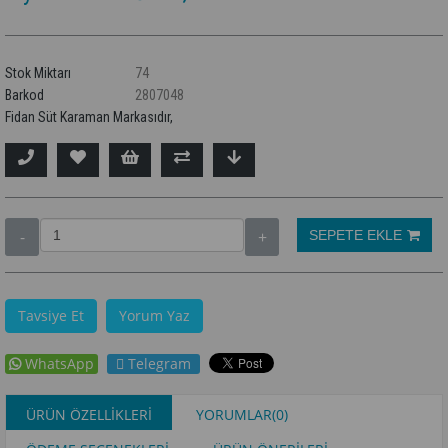
Stok Miktarı
74
Barkod
2807048
Fidan Süt Karaman Markasıdır,
Tavsiye Et
Yorum Yaz
WhatsApp
Telegram
ÜRÜN ÖZELLIKLERI
YORUMLAR
(0)