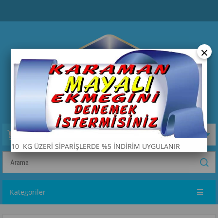
×
Sepetim
0
Ürün
10 KG ÜZERİ SİPARİŞLERDE %5 İNDİRİM UYGULANIR
Kategoriler