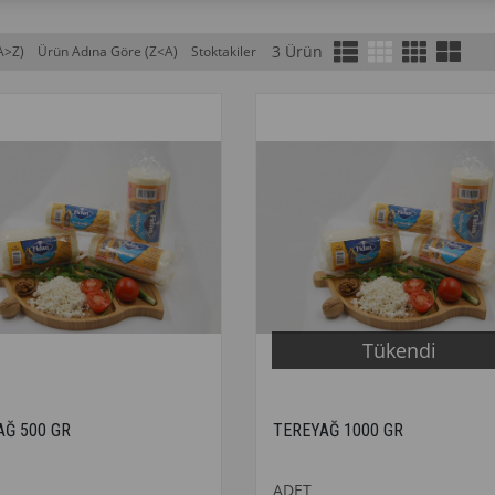
3 Ürün
A>Z)
Ürün Adına Göre (Z<A)
Stoktakiler
Tükendi
AĞ 500 GR
TEREYAĞ 1000 GR
ADET