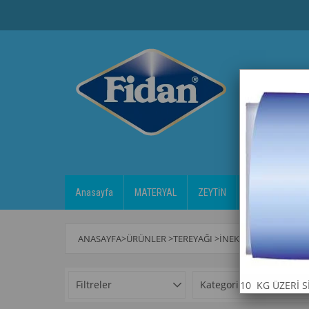
Anasayfa
MATERYAL
ZEYTİN
KAHVALTILIK
ANASAYFA
>
ÜRÜNLER
>
TEREYAĞI
>
İNEK TEREYAĞ
Filtreler
Kategoriler
10 KG ÜZERİ 