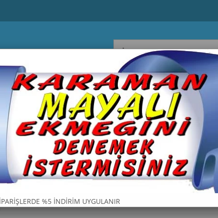
ET ŞARKÜTERİ
YÖRESEL
TOST PEYNİRİ
SİPARİŞLERDE %5 İNDİRİM UYGULANIR