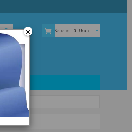
×
Sepetim
0
Ürün