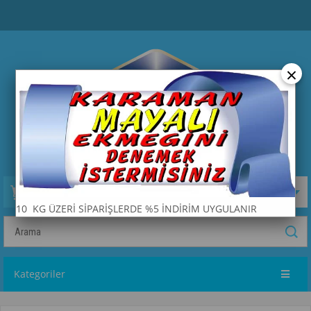
×
Sepetim
0
Ürün
10 KG ÜZERİ SİPARİŞLERDE %5 İNDİRİM UYGULANIR
Kategoriler