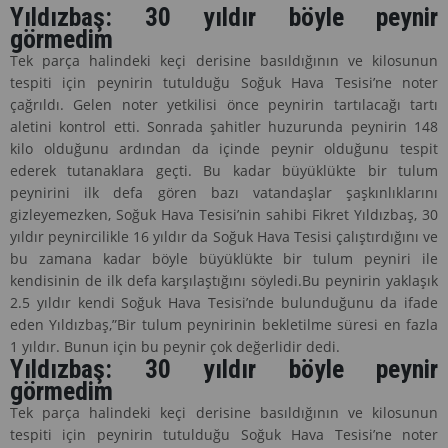
Yıldızbaş: 30 yıldır böyle peynir
görmedim
Tek parça halindeki keçi derisine basıldığının ve kilosunun
tespiti için peynirin tutulduğu Soğuk Hava Tesisi’ne noter
çağrıldı. Gelen noter yetkilisi önce peynirin tartılacağı tartı
aletini kontrol etti. Sonrada şahitler huzurunda peynirin 148
kilo olduğunu ardından da içinde peynir olduğunu tespit
ederek tutanaklara geçti. Bu kadar büyüklükte bir tulum
peynirini ilk defa gören bazı vatandaşlar şaşkınlıklarını
gizleyemezken, Soğuk Hava Tesisi’nin sahibi Fikret Yıldızbaş, 30
yıldır peynircilikle 16 yıldır da Soğuk Hava Tesisi çalıştırdığını ve
bu zamana kadar böyle büyüklükte bir tulum peyniri ile
kendisinin de ilk defa karşılaştığını söyledi.Bu peynirin yaklaşık
2.5 yıldır kendi Soğuk Hava Tesisi’nde bulunduğunu da ifade
eden Yıldızbaş,”Bir tulum peynirinin bekletilme süresi en fazla
1 yıldır. Bunun için bu peynir çok değerlidir dedi.
Yıldızbaş: 30 yıldır böyle peynir
görmedim
Tek parça halindeki keçi derisine basıldığının ve kilosunun
tespiti için peynirin tutulduğu Soğuk Hava Tesisi’ne noter