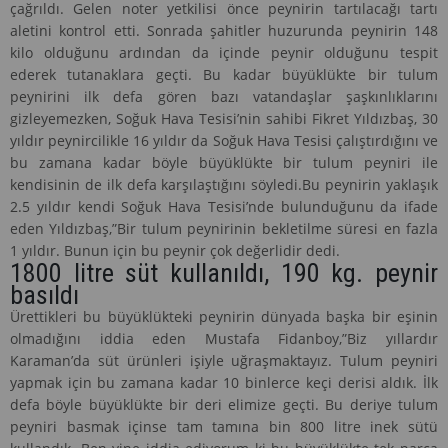
çağrıldı. Gelen noter yetkilisi önce peynirin tartılacağı tartı
aletini kontrol etti. Sonrada şahitler huzurunda peynirin 148
kilo olduğunu ardından da içinde peynir olduğunu tespit
ederek tutanaklara geçti. Bu kadar büyüklükte bir tulum
peynirini ilk defa gören bazı vatandaşlar şaşkınlıklarını
gizleyemezken, Soğuk Hava Tesisi’nin sahibi Fikret Yıldızbaş, 30
yıldır peynircilikle 16 yıldır da Soğuk Hava Tesisi çalıştırdığını ve
bu zamana kadar böyle büyüklükte bir tulum peyniri ile
kendisinin de ilk defa karşılaştığını söyledi.Bu peynirin yaklaşık
2.5 yıldır kendi Soğuk Hava Tesisi’nde bulunduğunu da ifade
eden Yıldızbaş,”Bir tulum peynirinin bekletilme süresi en fazla
1 yıldır. Bunun için bu peynir çok değerlidir dedi.
1800 litre süt kullanıldı, 190 kg. peynir
basıldı
Ürettikleri bu büyüklükteki peynirin dünyada başka bir eşinin
olmadığını iddia eden Mustafa Fidanboy,”Biz yıllardır
Karaman’da süt ürünleri işiyle uğraşmaktayız. Tulum peyniri
yapmak için bu zamana kadar 10 binlerce keçi derisi aldık. İlk
defa böyle büyüklükte bir deri elimize geçti. Bu deriye tulum
peyniri basmak içinse tam tamına bin 800 litre inek sütü