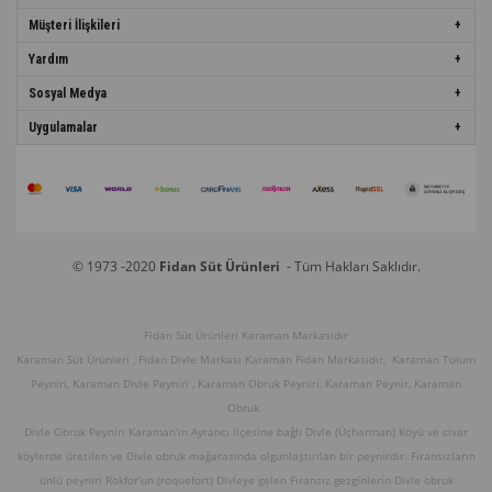
Müşteri İlişkileri
Yardım
Sosyal Medya
Uygulamalar
© 1973 -2020
Fidan Süt Ürünleri
- Tüm Hakları Saklıdır.
Fidan Süt Ürünleri Karaman Markasıdır
Karaman Süt Ürünleri , Fidan Divle Markası Karaman Fidan Markasıdır, Karaman Tulum
Peyniri, Karaman Divle Peyniri , Karaman Obruk Peyniri, Karaman Peynir, Karaman
Obruk
Divle Obruk Peyniri Karaman’ın Ayrancı ilçesine bağlı Divle (Üçharman) Köyü ve civar
köylerde üretilen ve Divle obruk mağarasında olgunlaştırılan bir peynirdir. Fıransızların
ünlü peyniri Rokfor’un (roquefort) Divleye gelen Fıransız gezginlerin Divle obruk