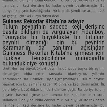
kullandık. Ben yine iddia ediyorum ki bu büyüklükte tek parça
halinde bir keçi derisine bu kadar peynir basılmamıştır. Bu
deriye ilk peynir basıldığında 190 kilo idi. Şimdi ise aradan 2.5
yıl geçtiği için 148 kiloya düştü dedi.
Guinnes Rekorlar Kitabı’na adayız
Tulum peynirinin sadece keçi derisine
basıla bildiğini de vurgulayan Fidanboy,
“Dünyada bu büyüklükte bir tutulum
peyniri olmadığı için bu peynirin
Karaman’ın da tanıtımı açısından
Guinness Rekorlar Kitabı’na girmesi için
Türkiye Temsilciliğine müracaatta
bulunduk diye konuştu.
Ürettikleri bu büyüklükteki peynirin dünyada başka bir eşinin
olmadığını iddia eden Mustafa Fidanboy,”Biz yıllardır
Karaman’da süt ürünleri işiyle uğraşmaktayız. Tulum peyniri
yapmak için bu zamana kadar 10 binlerce keçi derisi aldık. İlk
defa böyle büyüklükte bir deri elimize geçti. Bu deriye tulum
peyniri basmak içinse tam tamına bin 800 litre inek sütü
kullandık. Ben yine iddia ediyorum ki bu büyüklükte tek parça
halinde bir keçi derisine bu kadar peynir basılmamıştır. Bu