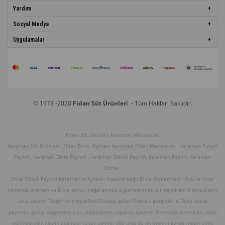
Yardım
Sosyal Medya
Uygulamalar
© 1973 -2020
Fidan Süt Ürünleri
- Tüm Hakları Saklıdır.
Fidan Süt Ürünleri Karaman Markasıdır
Karaman Süt Ürünleri , Fidan Divle Markası Karaman Fidan Markasıdır, Karaman Tulum
Peyniri, Karaman Divle Peyniri , Karaman Obruk Peyniri, Karaman Peynir, Karaman
Obruk
Divle Obruk Peyniri Karaman’ın Ayrancı ilçesine bağlı Divle (Üçharman) Köyü ve civar
köylerde üretilen ve Divle obruk mağarasında olgunlaştırılan bir peynirdir. Fıransızların
ünlü peyniri Rokfor’un (roquefort) Divleye gelen Fıransız gezginlerin Divle obruk
peynirini görüp beğenerek suni küflendirme yaparak aynısını fıransada ürettikleri iddia
edilmektedir.Yapım aşaması tulum peyniri gibi olsa da en önemli farklarından birisi