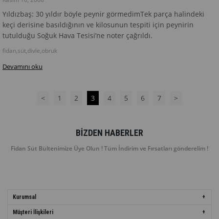
Yıldızbaş: 30 yıldır böyle peynir görmedimTek parça halindeki
keçi derisine basıldığının ve kilosunun tespiti için peynirin
tutulduğu Soğuk Hava Tesisi’ne noter çağrıldı.
fidan,süt,divle,obruk
Devamını oku
<
1
2
3
4
5
6
7
>
BIZDEN HABERLER
Fidan Süt Bültenimize Üye Olun ! Tüm İndirim ve Fırsatları gönderelim !
Kurumsal
Müşteri İlişkileri