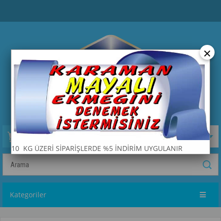
×
Sepetim
0
Ürün
10 KG ÜZERİ SİPARİŞLERDE %5 İNDİRİM UYGULANIR
Kategoriler